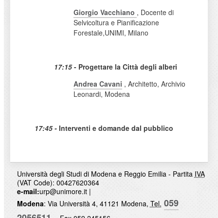
Giorgio Vacchiano
, Docente di
Selvicoltura e Pianificazione
Forestale,UNIMI, Milano
17:15
- Progettare la Città degli alberi
Andrea Cavani
, Architetto, Archivio
Leonardi, Modena
17:45 -
Interventi e domande dal pubblico
Università degli Studi di Modena e Reggio Emilia - Partita
IVA
(VAT Code): 00427620364
e-mail:
urp@unimore.it
|
059
Modena
: Via Università 4, 41121 Modena,
Tel.
2056511
- Fax 059 245156