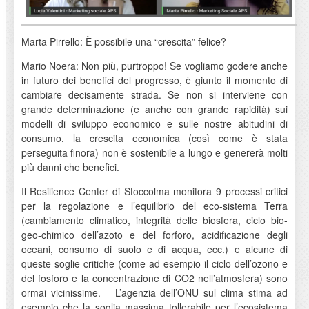
Marta Pirrello: È possibile una “crescita” felice?
Mario Noera: Non più, purtroppo! Se vogliamo godere anche
in futuro dei benefici del progresso, è giunto il momento di
cambiare decisamente strada. Se non si interviene con
grande determinazione (e anche con grande rapidità) sui
modelli di sviluppo economico e sulle nostre abitudini di
consumo, la crescita economica (così come è stata
perseguita finora) non è sostenibile a lungo e genererà molti
più danni che benefici.
Il Resilience Center di Stoccolma monitora 9 processi critici
per la regolazione e l’equilibrio del eco-sistema Terra
(cambiamento climatico, integrità delle biosfera, ciclo bio-
geo-chimico dell’azoto e del forforo, acidificazione degli
oceani, consumo di suolo e di acqua, ecc.) e alcune di
queste soglie critiche (come ad esempio il ciclo dell’ozono e
del fosforo e la concentrazione di CO2 nell’atmosfera) sono
ormai vicinissime. L’agenzia dell’ONU sul clima stima ad
esempio che la soglia massima tollerabile per l’ecosistema