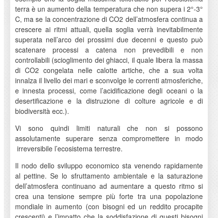
terra è un aumento della temperatura che non supera i 2°-3°
C, ma se la concentrazione di CO2 dell’atmosfera continua a
crescere ai ritmi attuali, quella soglia verrà inevitabilmente
superata nell’arco dei prossimi due decenni e questo può
scatenare processi a catena non prevedibili e non
controllabili (scioglimento dei ghiacci, il quale libera la massa
di CO2 congelata nelle calotte artiche, che a sua volta
innalza il livello dei mari e sconvolge le correnti atmosferiche,
e innesta processi, come l’acidificazione degli oceani o la
desertificazione e la distruzione di colture agricole e di
biodiversità ecc.).
Vi sono quindi limiti naturali che non si possono
assolutamente superare senza compromettere in modo
irreversibile l’ecosistema terrestre.
Il nodo dello sviluppo economico sta venendo rapidamente
al pettine. Se lo sfruttamento ambientale e la saturazione
dell’atmosfera continuano ad aumentare a questo ritmo si
crea una tensione sempre più forte tra una popolazione
mondiale in aumento (con bisogni ed un reddito procapite
crescenti) e l’impatto che la soddisfazione di questi bisogni