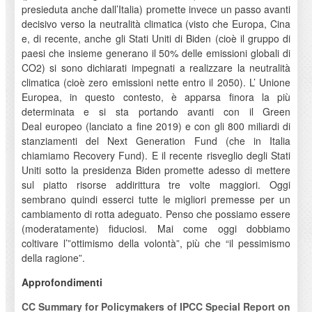
presieduta anche dall’Italia) promette invece un passo avanti
decisivo verso la neutralità climatica (visto che Europa, Cina
e, di recente, anche gli Stati Uniti di Biden (cioè il gruppo di
paesi che insieme generano il 50% delle emissioni globali di
CO2) si sono dichiarati impegnati a realizzare la neutralità
climatica (cioè zero emissioni nette entro il 2050). L’ Unione
Europea, in questo contesto, è apparsa finora la più
determinata e si sta portando avanti con il Green
Deal europeo (lanciato a fine 2019) e con gli 800 miliardi di
stanziamenti del Next Generation Fund (che in Italia
chiamiamo Recovery Fund). E il recente risveglio degli Stati
Uniti sotto la presidenza Biden promette adesso di mettere
sul piatto risorse addirittura tre volte maggiori. Oggi
sembrano quindi esserci tutte le migliori premesse per un
cambiamento di rotta adeguato. Penso che possiamo essere
(moderatamente) fiduciosi. Mai come oggi dobbiamo
coltivare l’”ottimismo della volontà”, più che “il pessimismo
della ragione”.
Approfondimenti
CC Summary for Policymakers of IPCC Special Report on