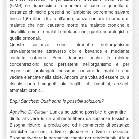
(OMS) se riducessimo in maniera efficace la quantità di
sostanze chimiche presenti nell’ambiente potremmo salvare
fino a 1,6 milioni di vite all’anno, senza contare il numero di
malattie che non causano morte ma malattie croniche e
disabilità come le malattie metaboliche, quelle neurologiche,
quelle ormonali.
Queste sostanze sono introdotte nell’organismo
prevalentemente attraverso cibi e bevande e mediante
contatto cutaneo. Sono dannose anche in minime
concentrazioni: sono persistenti nell’organismo e per
esposizioni prolungate possono causare le malattie che
vedete elencate nella slide. Ancora una volta ad essere più a
rischio sono i soggetti più fragili: feti, bambini, anziani,
ammalati cronici.
Brigit Sanchez: Quali sono le possibili soluzioni?
Agostino Di Ciaula:
L’unica soluzione possibile è garantire il
diritto al vivere in un ambiente libero da sostanze tossiche.
Bisogna ridurre la produzione ed il commercio di sostanze
chimiche tossiche, a livello globale e a livello nazionale.
Bisogna rivedere la normativa vigente per renderla più utile a